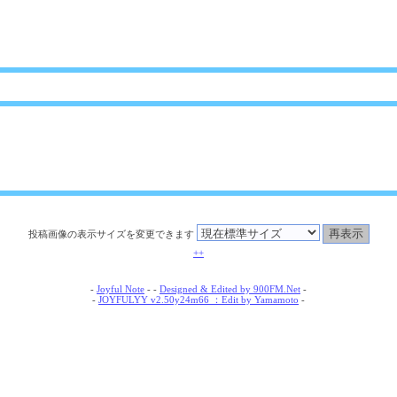
投稿画像の表示サイズを変更できます
++
-
Joyful Note
- -
Designed & Edited by 900FM.Net
-
-
JOYFULYY v2.50y24m66 ：Edit by Yamamoto
-