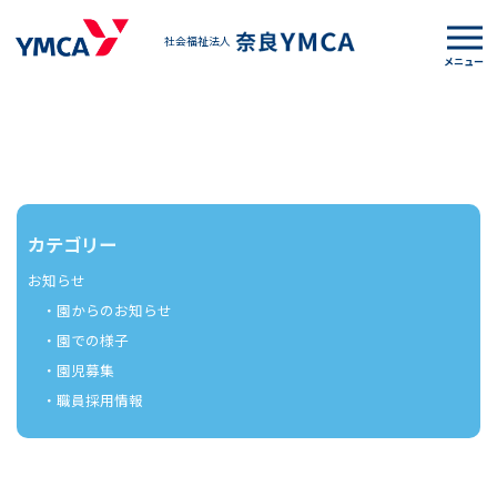
社会福祉法人
トップページ
|
News
|
template.detail
カテゴリー
お知らせ
・園からのお知らせ
・園での様子
・園児募集
・職員採用情報
[%title%]